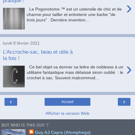
pratique !
›
Le Pogonotome ™ est un ustensile de chic et de
charme pour tailler et entretenir une barbe "de
trois jours" . Dernière invention...
lundi 8 février 2021
L'Accroche-sac, beau et utile à
la fois !
›
Ce bel objet va donner sa lettre de noblesse à un
utilitaire fantastique mais délaissé sinon oublié : le
crochet à sac. Souvent malcommod...
‹
›
Accueil
Afficher la version Web
BUT WHO IS THIS GUY ?
Guy AJ Capra (Alomphega)