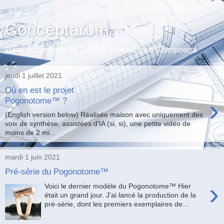
Conceptarum
Idées et concepts de la R&D généraliste d'Alomphega
jeudi 1 juillet 2021
Où en est le projet
›
Pogonotome™ ?
(English version below) Réalisée maison avec uniquement des
voix de synthèse, assistées d'IA (si, si), une petite vidéo de
moins de 2 mi...
mardi 1 juin 2021
Pré-série du Pogonotome™
›
Voici le dernier modèle du Pogonotome™ Hier
était un grand jour. J’ai lancé la production de la
pré-série, dont les premiers exemplaires de...